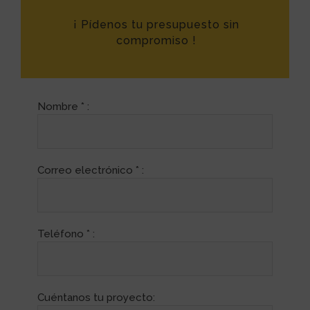
¡ Pídenos tu presupuesto sin
compromiso !
Nombre * :
Correo electrónico * :
Teléfono * :
Cuéntanos tu proyecto: