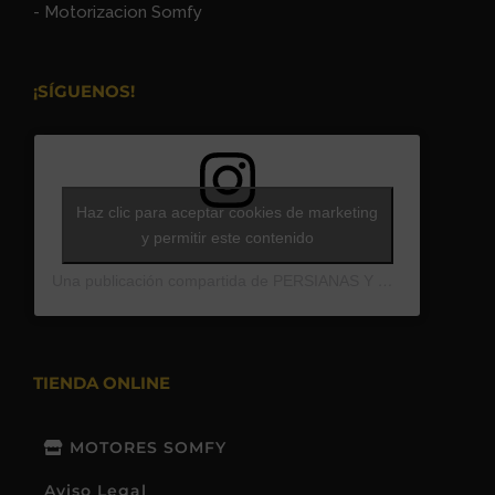
- Motorizacion Somfy
¡SÍGUENOS!
Haz clic para aceptar cookies de marketing
y permitir este contenido
Una publicación compartida de PERSIANAS Y TOLDOS EXPRESS (@persianasytoldosexpress)
TIENDA ONLINE
MOTORES SOMFY
Aviso Legal